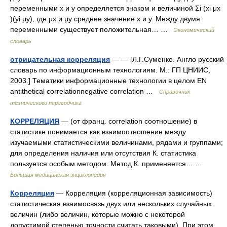
переменными х и у определяется знаком и величиной Σi (xi μx
)(yi μy), где μx и μy среднее значение х и у. Между двумя
переменными существует положительная… …
Экономический
словарь
отрицательная корреляция
— — [Л.Г.Суменко. Англо русский
словарь по информационным технологиям. М.: ГП ЦНИИС,
2003.] Тематики информационные технологии в целом EN
antithetical correlationnegative correlation …
Справочник
технического переводчика
КОРРЕЛЯЦИЯ
— (от франц. correlation соотношение) в
статистике понимается как взаимоотношение между
изучаемыми статистическими величинами, рядами и группами;
для определения наличия или отсутствия К. статистика
пользуется особым методом. Метод К. применяется… …
Большая медицинская энциклопедия
Корреляция
— Корреляция (корреляционная зависимость)
статистическая взаимосвязь двух или нескольких случайных
величин (либо величин, которые можно с некоторой
допустимой степенью точности считать таковыми). При этом