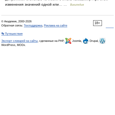
изменения значений одной или… …
Википедия
© Академик, 2000-2026
18+
Обратная связь:
Техподдержка
,
Реклама на сайте
👣 Путешествия
Экспорт словарей на сайты
, сделанные на PHP,
Joomla,
Drupal,
WordPress, MODx.